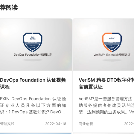
荐阅读
DevOps Foundation 认证视频
VeriSM 精要 DTO数字
课程
官前置认证
EXIN DevOps Foundation 认证验
VeriSM?是一套服务管理方
证专业人员具备以下方面的知
助服务提供者创建灵活的
识：? DevOps 基础知识;? DevOps
型，达到预期的业务成果。Ver
原则;? DevOps 关键实
描述了企业如何定义其服务
管理实践
2022-04-18
商业创新
2022
践;? DevOps 的实际应用.总结EXIN
则，再利用组织能力、新兴
DevOps Foundation 认证旨在帮助
综合性管理实践来传递