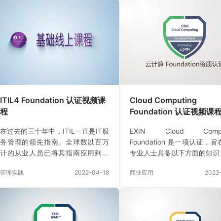
IT 专业人员掌握关于 DevOps 的基
VeriSM? Foundation 认
本知识和理解。作为EXIN DevOps
人员具备以下方面的知识：?
Professional 认证的进阶基础，本
组织；??服务文化；??人员
认证确认是否了解 DevOps 的起源
结构；??VeriSM?模型；??
以及 DevOps原则和实践对组织的
实践；??新兴技术；??入门
益处。DevOps 是“开发” 和“运维”…
总结VeriSM?从组织层面描
服务管理方法， 着眼于端到
系， 而不局限于单个部门
VeriSM?模型…
ITIL4 Foundation 认证视频课
Cloud Computing
程
Foundation 认证视频课
在过去的三十年中，ITIL一直是IT服
EXIN Cloud Compu
务管理的领先指南。全球数以百万
Foundation 是一项认证，
计的从业人员已将其指南应用到日
专业人士具备以下方面的知识：
常工作中，从而为现代业务最重要
技术原理? 实施和管理云技术?
管理实践
2022-04-18
商业应用
2022
的支持领域之一提供了结构化的方
云技术? 云安全、身份和隐私?
法。ITIL IT服务管理（ITSM）最佳
术评估总结云计算是关于实
实践框架的新版本 ITIL 4 已于2019
用云技术提供外部托管的 IT 
年初发布。新的ITIL 4迈出重要一
务。云服务一般是通过互联
步，涵盖了最新的IT服务发展趋
的。云通过灵活的 IT 解决方