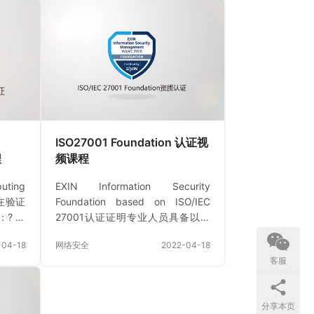
证证明专业
certification validatesa
?服务
professional’s knowledge
和组织
about:? introduction to IT service
循序渐进
managem…
指南。
述了一套
端的关
。基于
ISO27001 Foundation 认证视
程
频课程
ting
EXIN Information Security
旨在验证
Foundation based on ISO/IEC
? 云
27001认证证明专业人员具备以下
 运用
方面的知识：? 信息与安全：信息的
-04-18
网络安全
2022-04-18
 云技
概念、价值、重要性和可靠性。? 威
客服
施和利
胁与风险：威胁与风险的概念以及
相关服
与信息可靠性的关系。? 方法与组
网发送
织：安全方针及安全组织，包括安
分享本页
案及明
全组织的组成部分和（安全）事件