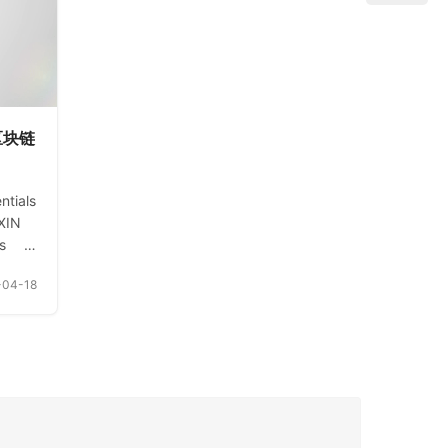
） 来
管理。? 措施：安全措施的重要性，
uting
包括物理措施、技术措施和组织措
员掌控云
施。? 法律规章：法律规章的重要性
和影响。总结信息安全…
s 区块链
tials
XIN
 is a
tes a
-04-18
edge
ain
hain
 of a