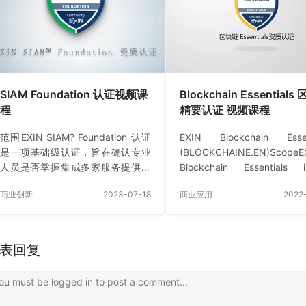
势。 支持在相关的积极协作中共同
确界定的服务级别协议（SLA
创造价值的方法论,它不仅支持IT服
支持业务。EXIN Cloud Comp
务的管理，而且现在还支持其他领
Foundation 认证要求学
域，从而使IT与业务以及其他支持
技…
领域的集成成为可能。ITIL服务价值
链是组织为了向其消费者提供…
SIAM Foundation 认证视频课
Blockchain Essential
程
精要认证 视频课程
范围EXIN SIAM? Foundation 认证
EXIN Blockchain Essen
是一项基础级认证，旨在确认专业
(BLOCKCHAINE.EN)ScopeE
人员是否掌握集成多家服务提供商
Blockchain Essentials
以实现某一共同目标，从而达成客
certification that valida
商业创新
2023-07-18
商业应用
2022
户组织服务交付的既定任务的知
professional’s knowl
识。此认证包括以下主题：? 服务集
about:? blockch
成与管理简介? 服务集成与管理实施
basics;? blockc
路线图? 服务集成与管理及其他管理
challenges;? applications
表回复
实践的关系? 服务集成与管理的角色
blockchain;? blockchain …
和职责? 服务集成与管理实践? 服务
ou must be logged in to post a comment...
集成与管理的支持流程? 服务集成与
管理的挑战和风险多源集成（MSI）