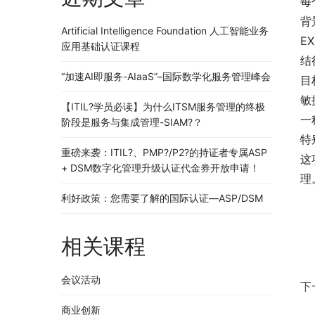
每
背
Artificial Intelligence Foundation 人工智能业务
E
应用基础认证课程
结
“加速AI即服务-AIaaS”–国际数学化服务管理峰会
目
敏
【ITIL?学员必读】为什么ITSM服务管理的终极
一
阶段是服务与集成管理-SIAM?？
特
重磅来袭：ITIL?、PMP?/P2?的持证者专属ASP
这
+ DSM数字化管理升级认证代金券开放申请！
理
利好政策：您需要了解的国际认证—ASP/DSM
相关课程
会议活动
下
商业创新