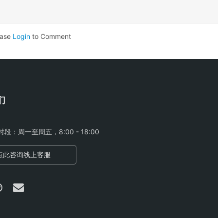
是服务集成与管理（S…
ease
Login
to Comment
们
段：周一至周五，8:00 - 18:00
点此咨询线上客服