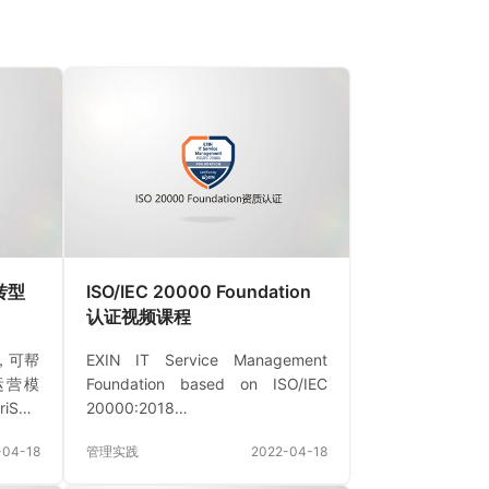
化转型
ISO/IEC 20000 Foundation
认证视频课程
法，可帮
EXIN IT Service Management
运营模
Foundation based on ISO/IEC
iSM?
20000:2018
管理原
(ITSMF18.EN)ScopeThe EXIN IT
-04-18
管理实践
2022-04-18
技术和
Service Management Foundation
价值。
based on ISO/IEC 20000:2018